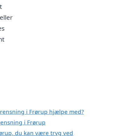
t
eller
æs
mt
erensning i Frørup hjælpe med?
rensning i Frørup
rørup, du kan være tryg ved