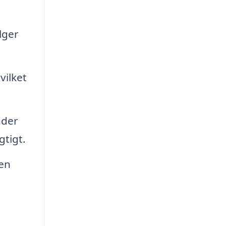
lger
vilket
nder
gtigt.
 en