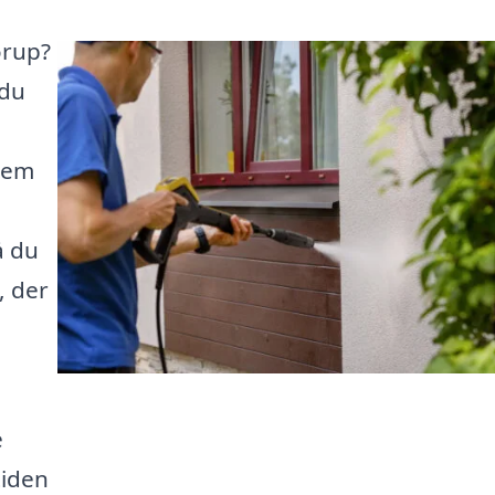
ørup?
 du
hjem
å du
, der
e
tiden