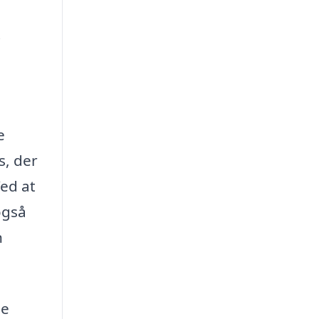
i
e
s, der
ed at
også
n
de