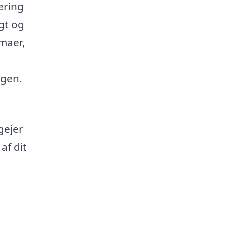
ering
gt og
rmaer,
t
igen.
gejer
af dit