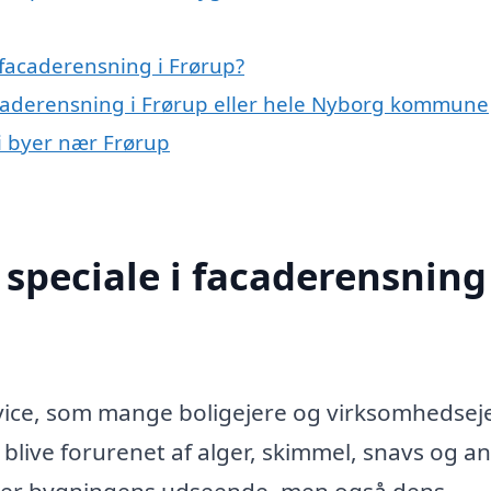
facaderensning i Frørup?
acaderensning i Frørup eller hele Nyborg kommune
 i byer nær Frørup
speciale i facaderensning 
rvice, som mange boligejere og virksomhedsej
 blive forurenet af alger, skimmel, snavs og a
rker bygningens udseende, men også dens