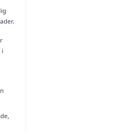
dig
ader.
r
 i
En
de,