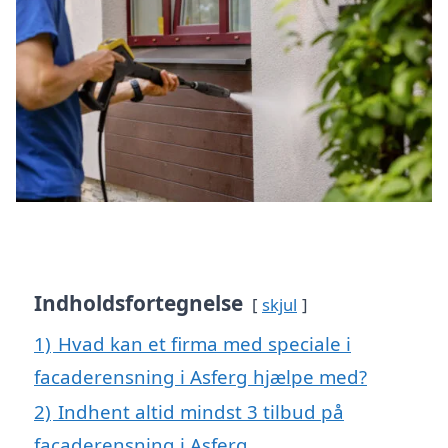
Indholdsfortegnelse
skjul
1)
Hvad kan et firma med speciale i
facaderensning i Asferg hjælpe med?
2)
Indhent altid mindst 3 tilbud på
facaderensning i Asferg