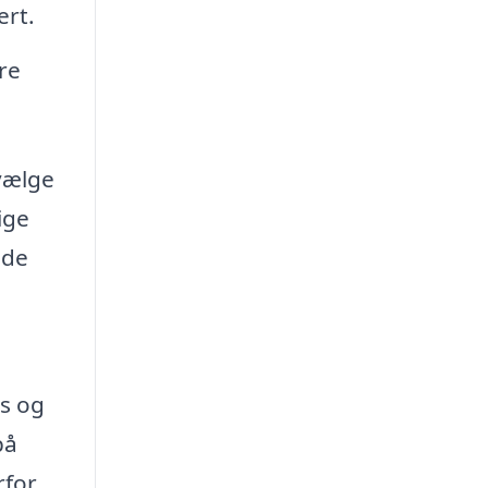
ert.
re
vælge
ige
 de
vs og
på
rfor