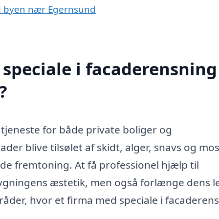
g i byen nær Egernsund
speciale i facaderensning 
?
tjeneste for både private boliger og
er blive tilsølet af skidt, alger, snavs og mos
e fremtoning. At få professionel hjælp til
ygningens æstetik, men også forlænge dens l
råder, hvor et firma med speciale i facaderen