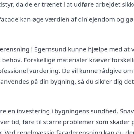
dstyr, da de er trænet i at udføre arbejdet sikk
 facade kan øge værdien af din ejendom og gø
aderensning i Egernsund kunne hjælpe med at 
e behov. Forskellige materialer kræver forskell
professionel vurdering. De vil kunne rådgive om
 anvendes på din bygning, så du sikrer dig det
re en investering i bygningens sundhed. Sna
 over tid, føre til større problemer som skader 
r. Ved regelmæssig facaderensning kan du de