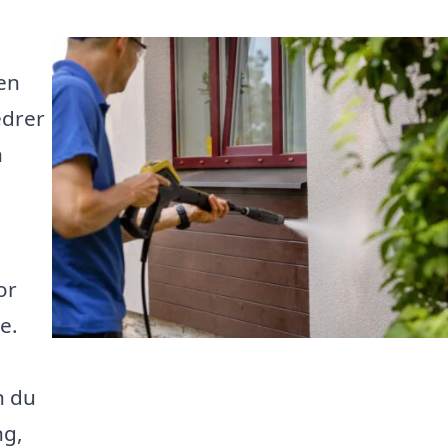
en
edrer
n
or
e.
n du
ng,