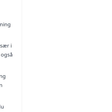
ening
sær i
r også
ing
n
du