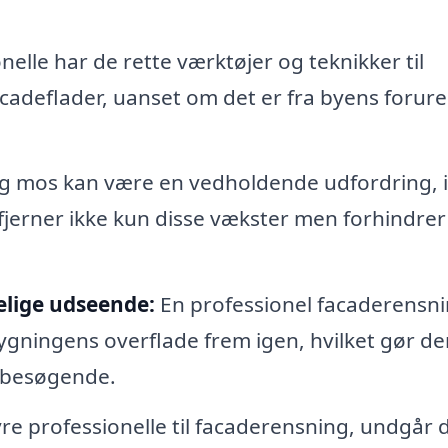
nelle har de rette værktøjer og teknikker til
 facadeflader, uanset om det er fra byens forur
g mos kan være en vedholdende udfordring, i
 fjerner ikke kun disse vækster men forhindre
elige udseende:
En professionel facaderensn
bygningens overflade frem igen, hvilket gør de
g besøgende.
re professionelle til facaderensning, undgår 