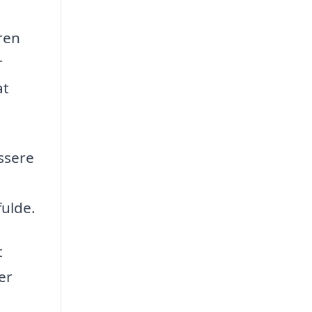
ren
r
at
ssere
ulde.
t
er
e