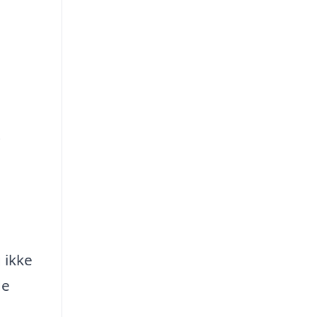
i
 ikke
de