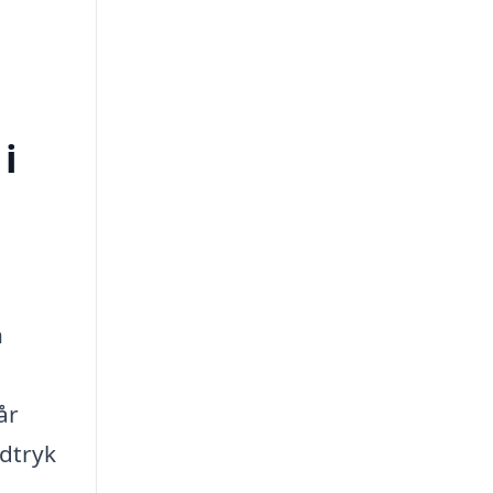
i
n
år
ndtryk