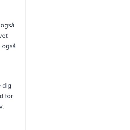
r også
vet
n også
 dig
d for
v.