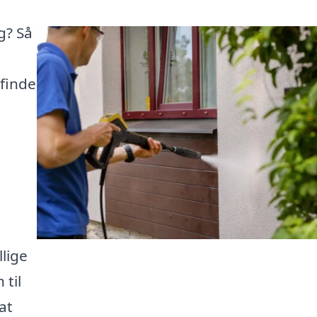
g? Så
 finde
llige
 til
at