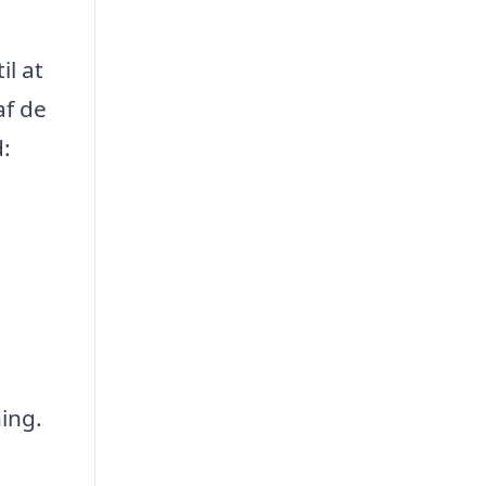
il at
af de
:
ing.