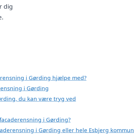
r dig
e.
erensning i Gørding hjælpe med?
rensning i Gørding
ørding, du kan være tryg ved
 facaderensning i Gørding?
acaderensning i Gørding eller hele Esbjerg kommu