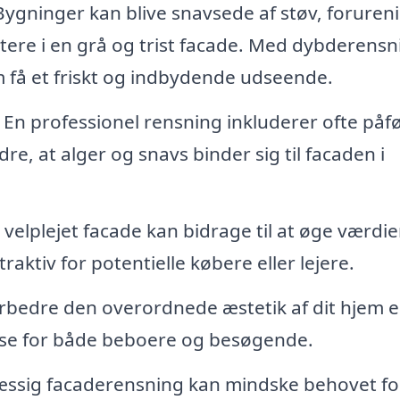
ygninger kan blive snavsede af støv, foruren
ltere i en grå og trist facade. Med dybderensn
m få et friskt og indbydende udseende.
En professionel rensning inkluderer ofte påf
re, at alger og snavs binder sig til facaden i
velplejet facade kan bidrage til at øge værdie
aktiv for potentielle købere eller lejere.
rbedre den overordnede æstetik af dit hjem el
lse for både beboere og besøgende.
sig facaderensning kan mindske behovet fo