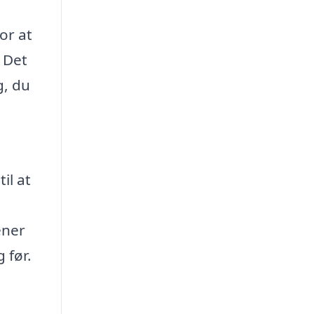
or at
. Det
g, du
il at
ener
 før.