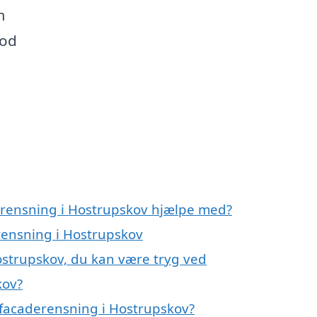
m
mod
erensning i Hostrupskov hjælpe med?
erensning i Hostrupskov
ostrupskov, du kan være tryg ved
kov?
 facaderensning i Hostrupskov?