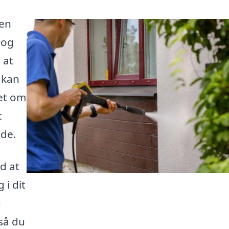
 en
 og
 at
 kan
set om
t
nde.
d at
 i dit
u
 så du