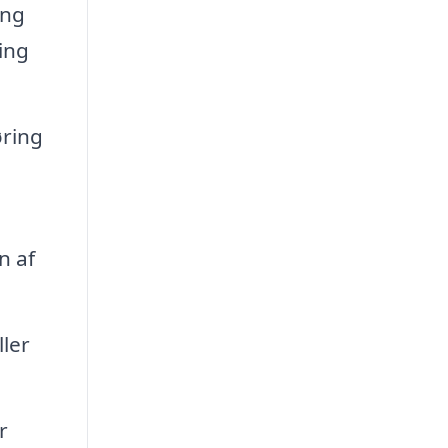
ing
ing
øring
n af
ler
r