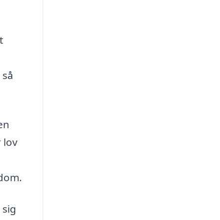
t
 så
en
 lov
ndom.
 sig