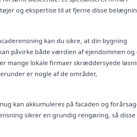
jer og ekspertise til at fjerne disse belægni
facaderensning kan du sikre, at din bygning
ad kan påvirke både værdien af ejendommen og
der mange lokale firmaer skræddersyede løsni
Herunder er nogle af de områder,
:
mug kan akkumuleres på facaden og forårsag
ensning sikrer en grundig rengøring, så disse