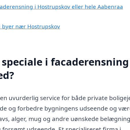
acaderensning i Hostrupskov eller hele Aabenraa
 i byer nær Hostrupskov
speciale i facaderensning 
ed?
n uvurderlig service for både private boligej
lde og forbedre bygningens udseende og vær
navs, alger, mug og andre uønskede belægning
 forsømt udseende. Et specialiseret firma i