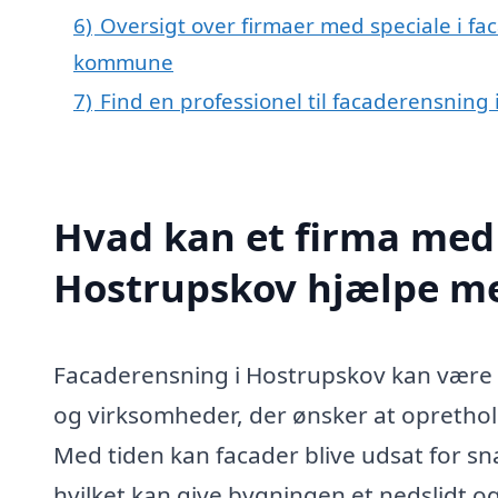
6)
Oversigt over firmaer med speciale i f
kommune
7)
Find en professionel til facaderensning
Hvad kan et firma med 
Hostrupskov hjælpe m
Facaderensning i Hostrupskov kan være e
og virksomheder, der ønsker at opretho
Med tiden kan facader blive udsat for s
hvilket kan give bygningen et nedslidt og