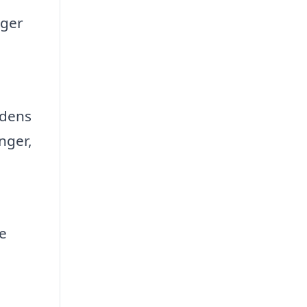
nger
 dens
nger,
e