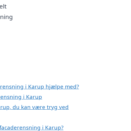
elt
gning
erensning i Karup hjælpe med?
rensning i Karup
arup, du kan være tryg ved
 facaderensning i Karup?