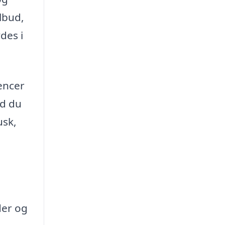
lbud,
des i
encer
ad du
usk,
der og