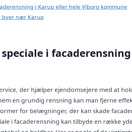
acaderensning i Karup eller hele Viborg kommune
 i byer nær Karup
speciale i facaderensning 
service, der hjælper ejendomsejere med at hol
nem en grundig rensning kan man fjerne effek
former for belægninger, der kan skade facade
iale i facaderensning kan tilbyde en række yde
ntabel og holdbar. Her er nogle af de vigtigst