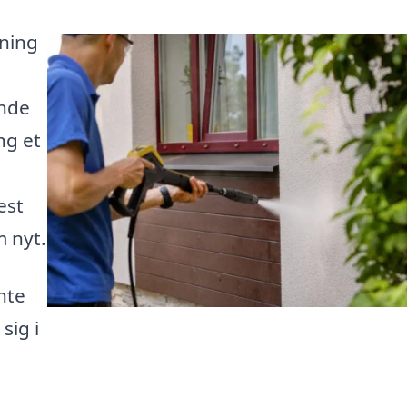
sning
inde
ng et
est
m nyt.
nte
sig i