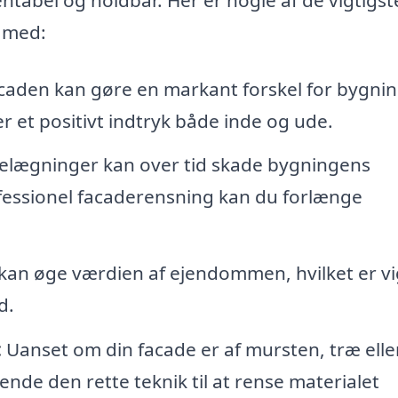
e med:
caden kan gøre en markant forskel for bygni
 et positivt indtryk både inde og ude.
lægninger kan over tid skade bygningens
ofessionel facaderensning kan du forlænge
kan øge værdien af ejendommen, hvilket er vig
d.
:
Uanset om din facade er af mursten, træ elle
ende den rette teknik til at rense materialet