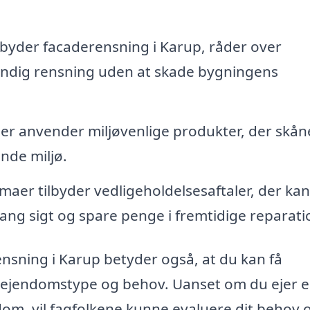
ilbyder facaderensning i Karup, råder over
grundig rensning uden at skade bygningens
r anvender miljøvenlige produkter, der skån
nde miljø.
rmaer tilbyder vedligeholdelsesaftaler, der kan
ang sigt og spare penge i fremtidige reparati
ensning i Karup betyder også, at du kan få
 ejendomstype og behov. Uanset om du ejer 
ndom, vil fagfolkene kunne evaluere dit behov 