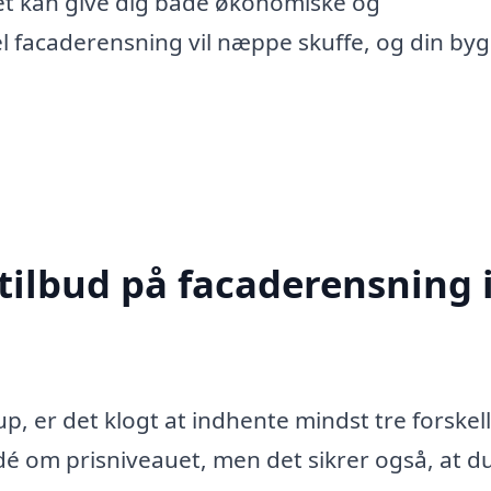
Det kan give dig både økonomiske og
el facaderensning vil næppe skuffe, og din by
tilbud på facaderensning 
, er det klogt at indhente mindst tre forskel
idé om prisniveauet, men det sikrer også, at d