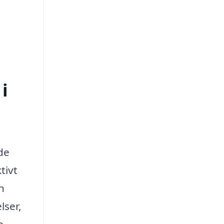
i
de
tivt
n
lser,
e