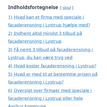
Indholdsfortegnelse
skjul
1)
Hvad kan et firma med speciale i
facaderensning i Lystrup hjælpe med?
2)
Indhent altid mindst 3 tilbud på
facaderensning i Lystrup
3)
Få nemt 3 tilbud på facaderensning i
Lystrup, du kan være tryg ved
4)
Hvad koster facaderensning i Lystrup?
5)
Hvad er med til at bestemme prisen på
facaderensning i Lystrup?
6)
Oversigt over firmaer med speciale i
facaderensning i Lystrup eller hele
Aarhus kommune