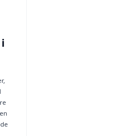
i
r,
l
re
den
ade