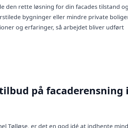
e den rette løsning for din facades tilstand og
stilede bygninger eller mindre private boliger
ationer og erfaringer, så arbejdet bliver udført
tilbud på facaderensning 
l Tølløse, er det en god idé at indhente mind