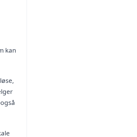
om kan
løse,
ælger
 også
kale