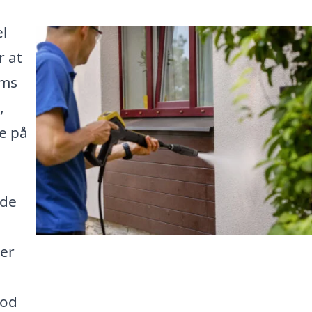
l
r at
oms
,
e på
nde
der
mod