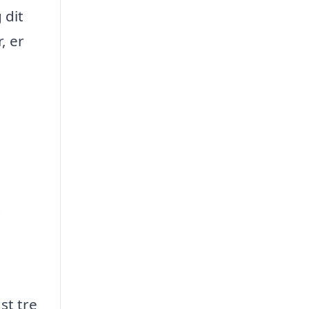
 dit
, er
i
st tre