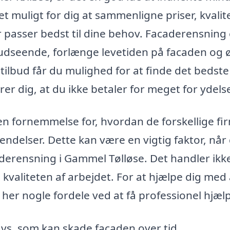
det muligt for dig at sammenligne priser, kvalit
r passer bedst til dine behov. Facaderensning 
’ udseende, forlænge levetiden på facaden og 
ilbud får du mulighed for at finde det bedste
rer dig, at du ikke betaler for meget for ydels
en fornemmelse for, hvordan de forskellige fi
elser. Dette kan være en vigtig faktor, når
aderensning i Gammel Tølløse. Det handler ikk
valiteten af arbejdet. For at hjælpe dig med 
her nogle fordele ved at få professionel hjælp
navs, som kan skade facaden over tid.