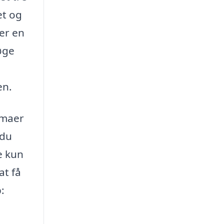
et og
er en
øge
en.
rmaer
 du
e kun
at få
: