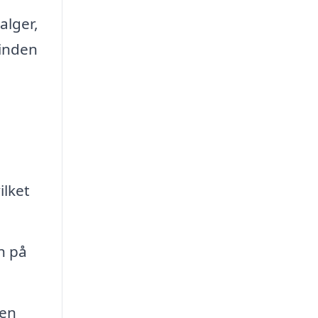
alger,
 inden
ilket
n på
 en