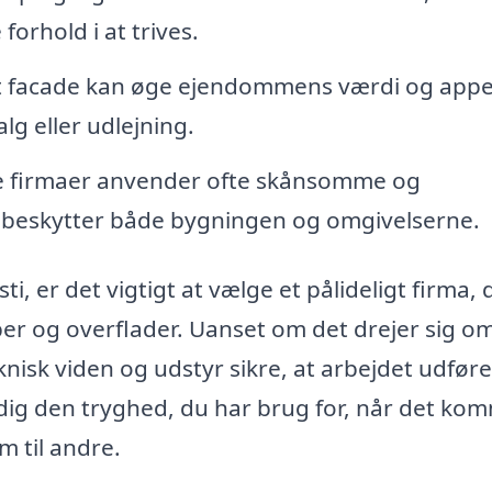
orhold i at trives.
t facade kan øge ejendommens værdi og appe
lg eller udlejning.
e firmaer anvender ofte skånsomme og
 beskytter både bygningen og omgivelserne.
, er det vigtigt at vælge et pålideligt firma, 
per og overflader. Uanset om det drejer sig o
nisk viden og udstyr sikre, at arbejdet udfør
e dig den tryghed, du har brug for, når det ko
m til andre.