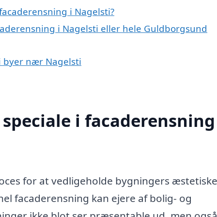
facaderensning i Nagelsti?
caderensning i Nagelsti eller hele Guldborgsund
i byer nær Nagelsti
speciale i facaderensning 
roces for at vedligeholde bygningers æstetisk
nel facaderensning kan ejere af bolig- og
inger ikke blot ser præsentable ud, men ogs