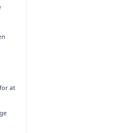
e
en
for at
ige