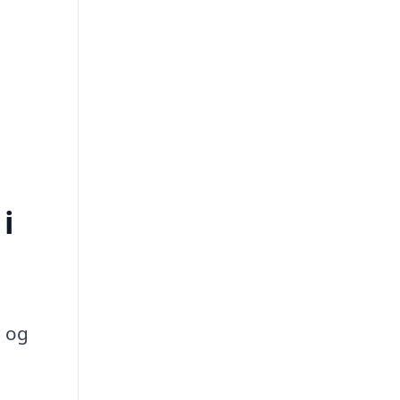
i
e og
å