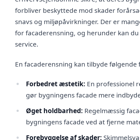
forbliver beskyttede mod skader forårsa
snavs og miljøpåvirkninger. Der er mang
for facaderensning, og herunder kan du 
service.
En facaderensning kan tilbyde følgende 
Forbedret æstetik:
En professionel re
gør bygningens facade mere indbyd
Øget holdbarhed:
Regelmæssig facad
bygningens facade ved at fjerne mate
Forebyggelse af skader:
Skimmelsvam