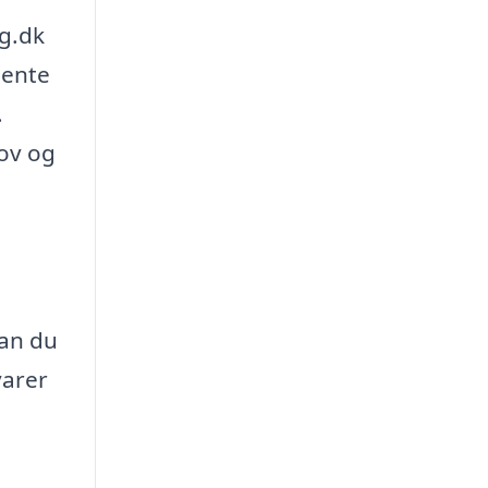
ng.dk
hente
.
hov og
kan du
varer