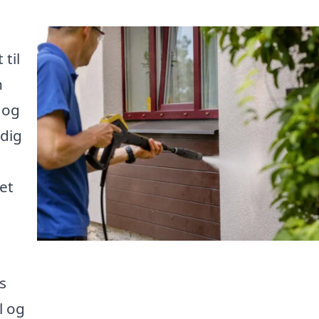
til
n
 og
 dig
et
s
l og