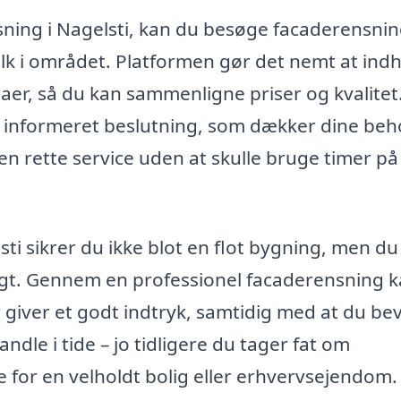
nsning i Nagelsti, kan du besøge facaderensni
gfolk i området. Platformen gør det nemt at ind
maer, så du kan sammenligne priser og kvalitet
en informeret beslutning, som dækker dine be
n rette service uden at skulle bruge timer på
sti sikrer du ikke blot en flot bygning, men du
sigt. Gennem en professionel facaderensning 
 giver et godt indtryk, samtidig med at du be
ndle i tide – jo tidligere du tager fat om
 for en velholdt bolig eller erhvervsejendom.