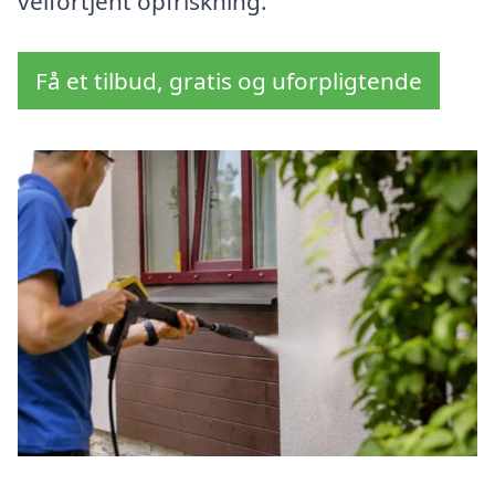
velfortjent opfriskning.
Få et tilbud, gratis og uforpligtende