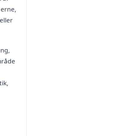
derne,
eller
ing,
område
ik,