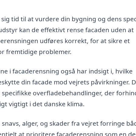
sig tid til at vurdere din bygning og dens spec
udstyr kan de effektivt rense facaden uden at
derensningen udføres korrekt, for at sikre et
or fremtidige problemer.
e i facaderensning også har indsigt i, hvilke
skytte din facade mod vejrets påvirkninger. 
 specifikke overfladebehandlinger, der forhin
gt vigtigt i det danske klima.
 snavs, alger, og skader fra vejret forringe bå
ntielt at prioritere facaderensning som en del