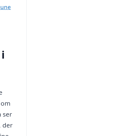
mune
i
e
ndom
n ser
, der
dine