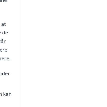
 at
e de
tår
være
nere.
kader
m kan