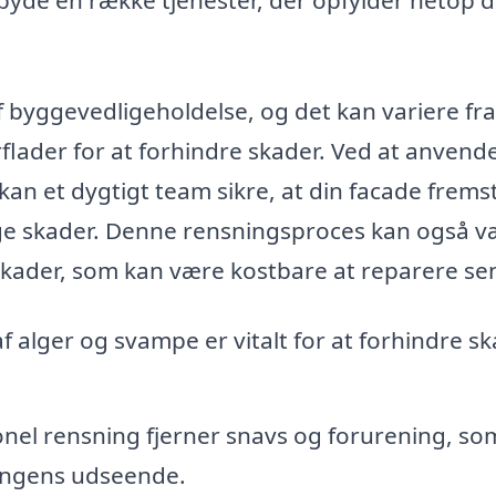
 byggevedligeholdelse, og det kan variere fra
rflader for at forhindre skader. Ved at anvend
an et dygtigt team sikre, at din facade frems
ige skader. Denne rensningsproces kan også 
 skader, som kan være kostbare at reparere se
f alger og svampe er vitalt for at forhindre s
nel rensning fjerner snavs og forurening, so
ningens udseende.