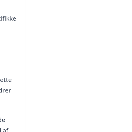
ifikke
Dette
drer
de
 af