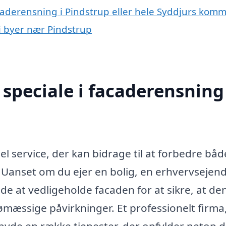
acaderensning i Pindstrup eller hele Syddjurs kom
 i byer nær Pindstrup
speciale i facaderensning 
?
l service, der kan bidrage til at forbedre båd
 Uanset om du ejer en bolig, en erhvervseje
nde at vedligeholde facaden for at sikre, at de
mæssige påvirkninger. Et professionelt firma
ilbyde en række tjenester, der opfylder netop 