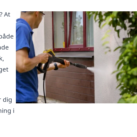
? At
 både
ade
k,
get
 dig
ning i
u