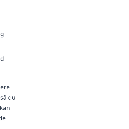
og
ed
lere
 så du
 kan
de