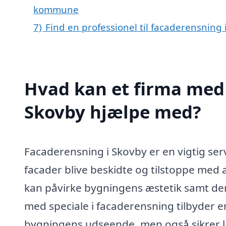
kommune
7)
Find en professionel til facaderensning
Hvad kan et firma med 
Skovby hjælpe med?
Facaderensning i Skovby er en vigtig serv
facader blive beskidte og tilstoppe med 
kan påvirke bygningens æstetik samt den
med speciale i facaderensning tilbyder en
bygningens udseende, men også sikrer l