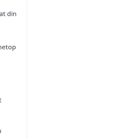
at din
 netop
t
m