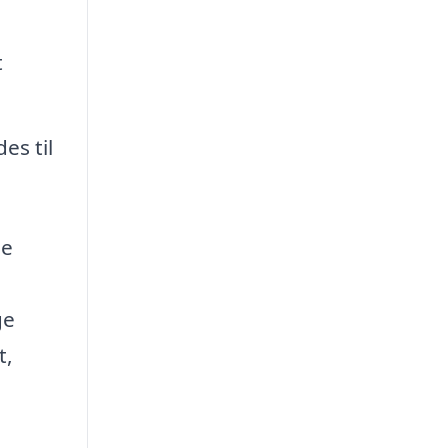
t
es til
de
ge
t,