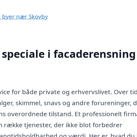
 i byer nær Skovby
speciale i facaderensning 
ice for både private og erhvervslivet. Over ti
alger, skimmel, snavs og andre forureninger, 
s overordnede tilstand. Et professionelt firm
 række tjenester, der ikke blot forbedrer
angtidsholdbarhed og værdi. Her er, hvad du