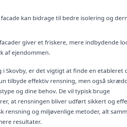
facade kan bidrage til bedre isolering og de
cader giver et friskere, mere indbydende lo
yk af ejendommen.
i Skovby, er det vigtigt at finde en etableret 
 kun tilbyde effektiv rensning, men også skræd
gstype og dine behov. De vil typisk bruge
rer, at rensningen bliver udført sikkert og effe
sk rensning og miljøvenlige metoder, alt sam
ere resultater.