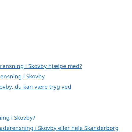
erensning i Skovby hjælpe med?
rensning i Skovby
kovby, du kan være tryg ved
ing i Skovby?
caderensning i Skovby eller hele Skanderborg