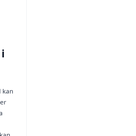
i
d kan
der
a
 kan