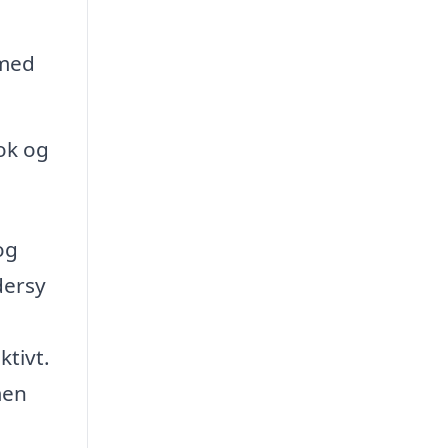
rmed
ok og
og
dersy
ktivt.
men