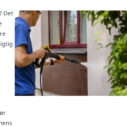
? Det
e
øre
igtig
Gør
 mens