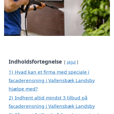
Indholdsfortegnelse
skjul
1)
Hvad kan et firma med speciale i
facaderensning i Vallensbæk Landsby
hjælpe med?
2)
Indhent altid mindst 3 tilbud på
facaderensning i Vallensbæk Landsby